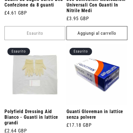
Confezione da 8 guanti
Universali Con Guanti In
Nitrile Medi
Prezzo
£4.61 GBP
Prezzo
£3.95 GBP
di
di
listino
listino
Esaurito
Aggiungi al carrello
Esaurito
Esaurito
Polyfield Dressing Aid
Guanti Gloveman in lattice
Bianco - Guanti in lattice
senza polvere
grandi
Prezzo
£17.18 GBP
Prezzo
£2.64 GBP
di