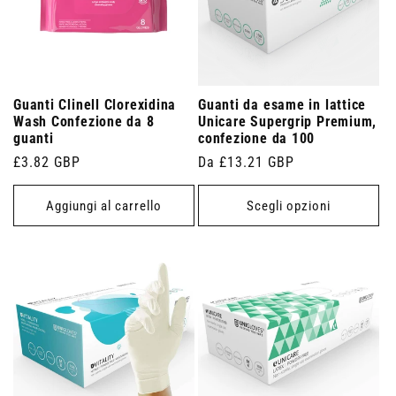
Guanti Clinell Clorexidina
Guanti da esame in lattice
Wash Confezione da 8
Unicare Supergrip Premium,
guanti
confezione da 100
Prezzo
£3.82 GBP
Prezzo
Da £13.21 GBP
di
di
listino
listino
Aggiungi al carrello
Scegli opzioni