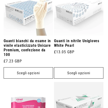
Guanti bianchi da esame in
Guanti in nitrile Unigloves
vinile elasticizzato Unicare
White Pearl
Premium, confezione da
Prezzo
£13.05 GBP
100
di
Prezzo
£7.23 GBP
listino
di
listino
Scegli opzioni
Scegli opzioni