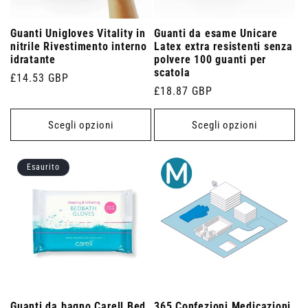
Guanti Unigloves Vitality in
Guanti da esame Unicare
nitrile Rivestimento interno
Latex extra resistenti senza
idratante
polvere 100 guanti per
scatola
Prezzo
£14.53 GBP
Prezzo
£18.87 GBP
di
di
listino
listino
Scegli opzioni
Scegli opzioni
Esaurito
Guanti da bagno Carell Bed
365 Confezioni Medicazioni