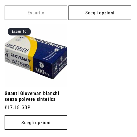
di
listino
listino
Esaurito
Scegli opzioni
Esaurito
Guanti Gloveman bianchi
senza polvere sintetica
Prezzo
£17.18 GBP
di
listino
Scegli opzioni