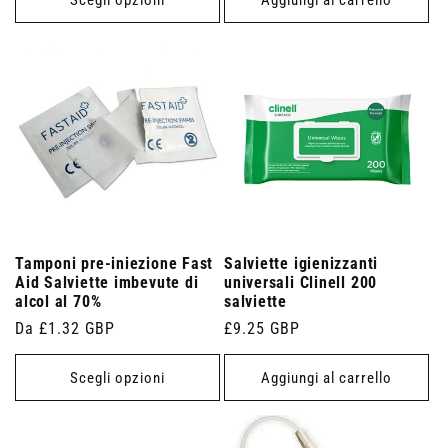
Tamponi pre-iniezione Fast
Salviette igienizzanti
Aid Salviette imbevute di
universali Clinell 200
alcol al 70%
salviette
Prezzo
Da £1.32 GBP
Prezzo
£9.25 GBP
di
di
listino
listino
Scegli opzioni
Aggiungi al carrello