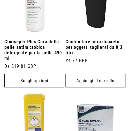
Clinisept+ Plus Cura della
Contenitore nero discreto
pelle antimicrobica
per oggetti taglienti da 0,3
detergente per la pelle 490
litri
ml
Prezzo
£4.77 GBP
Prezzo
Da £19.81 GBP
di
di
listino
listino
Scegli opzioni
Aggiungi al carrello