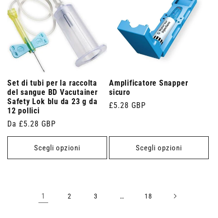
Set di tubi per la raccolta
Amplificatore Snapper
del sangue BD Vacutainer
sicuro
Safety Lok blu da 23 g da
Prezzo
£5.28 GBP
12 pollici
di
Prezzo
Da £5.28 GBP
listino
di
listino
Scegli opzioni
Scegli opzioni
1
…
2
3
18