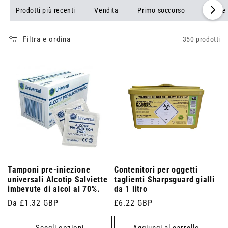
gratuita per ordini superiori a £ 25. Acquista ora e assicurati di
Prodotti più recenti
Vendita
Primo soccorso
Bende
essere sempre preparato.
Filtra e ordina
350 prodotti
Tamponi pre-iniezione
Contenitori per oggetti
universali Alcotip Salviette
taglienti Sharpsguard gialli
imbevute di alcol al 70%.
da 1 litro
Prezzo
Da £1.32 GBP
Prezzo
£6.22 GBP
di
di
listino
listino
Scegli opzioni
Aggiungi al carrello