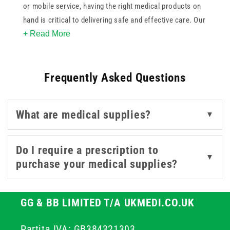
or mobile service, having the right medical products on
hand is critical to delivering safe and effective care. Our
+ Read More
range of UK medical supplies includes specialised
options for cytotoxic, pharmaceutical, medical, and non-
pharmaceutical waste management - ensuring you're
Frequently Asked Questions
covered for every type of treatment environment.
With top-quality brands like 3M, BD, and our own
What are medical supplies?
▼
UKMEDI line, you can rely on consistent performance
and full compliance with healthcare regulations. Many
of our products are colour-coded or categorised for
Do I require a prescription to
▼
easy identification, helping you save time during high-
purchase your medical supplies?
pressure situations. Explore our full range of medical
products designed to support safe and reliable care in
every setting.
GG & BB LIMITED T/A UKMEDI.CO.UK
Partita IVA: GB384321303