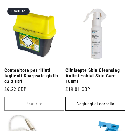
Esaurito
Contenitore per rifiuti
Clinisept+ Skin Cleansing
taglienti Sharpsafe giallo
Antimicrobial Skin Care
da 2 litri
100ml
Prezzo
£6.22 GBP
Prezzo
£19.81 GBP
di
di
listino
listino
Esaurito
Aggiungi al carrello