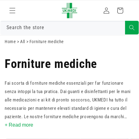
Vai
direttamente
Accedi
Carrello
ai contenuti
Search the store
Home
>
All
>
Forniture mediche
Forniture mediche
Fai scorta di forniture mediche essenziali per far funzionare
senza intoppi la tua pratica. Dai guanti e disinfettanti per le mani
alle medicazioni e ai kit di pronto soccorso, UKMEDI ha tutto il
necessario per mantenere elevati standard di igiene e cura del
paziente. Le nostre forniture mediche provengono da marchi
affidabili e vengono fornite con la nostra garanzia di
+ Read more
soddisfazione al 100%. Inoltre, offriamo la consegna veloce e