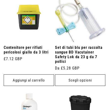
Contenitore per rifiuti
Set di tubi blu per raccolta
pericolosi giallo da 3 litri
sangue BD Vacutainer
Safety Lok da 23 g da 7
Prezzo
£7.12 GBP
pollici
di
Prezzo
Da £5.28 GBP
listino
di
listino
Aggiungi al carrello
Scegli opzioni