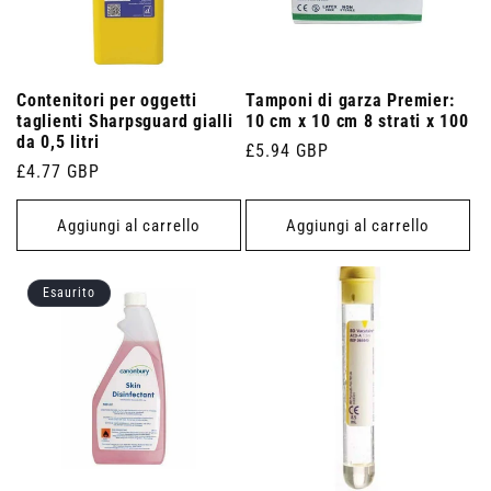
Contenitori per oggetti
Tamponi di garza Premier:
taglienti Sharpsguard gialli
10 cm x 10 cm 8 strati x 100
da 0,5 litri
Prezzo
£5.94 GBP
Prezzo
£4.77 GBP
di
di
listino
listino
Aggiungi al carrello
Aggiungi al carrello
Esaurito