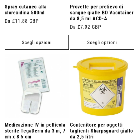
Spray cutaneo alla
Provette per prelievo di
clorexidina 500ml
sangue gialle BD Vacutainer
da 8,5 ml ACD-A
Prezzo
Da £11.88 GBP
Prezzo
Da £7.92 GBP
di
di
listino
listino
Scegli opzioni
Scegli opzioni
Medicazione IV in pellicola
Contenitore per oggetti
sterile TegaDerm da 3 m, 7
taglienti Sharpsguard giallo
cm x 8,5 cm
da 2,5 litri