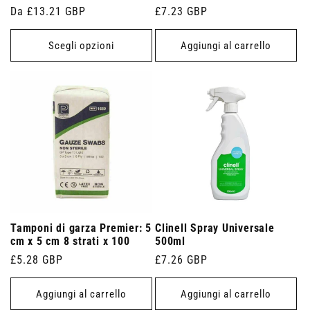
Prezzo
Da £13.21 GBP
Prezzo
£7.23 GBP
di
di
listino
listino
Scegli opzioni
Aggiungi al carrello
Tamponi di garza Premier: 5
Clinell Spray Universale
cm x 5 cm 8 strati x 100
500ml
Prezzo
£5.28 GBP
Prezzo
£7.26 GBP
di
di
listino
listino
Aggiungi al carrello
Aggiungi al carrello