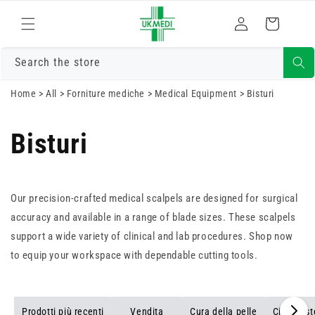
Vai
direttamente
Accedi
Carrello
ai contenuti
Search the store
Home
>
All
>
Forniture mediche
>
Medical Equipment
>
Bisturi
Bisturi
Our precision-crafted medical scalpels are designed for surgical
accuracy and available in a range of blade sizes. These scalpels
support a wide variety of clinical and lab procedures. Shop now
to equip your workspace with dependable cutting tools.
Prodotti più recenti
Vendita
Cura della pelle
Ciotole ste