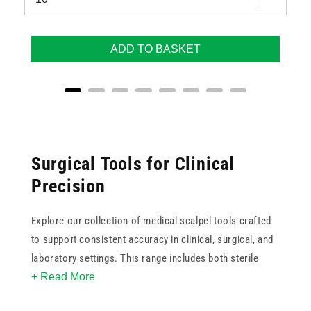
ADD TO BASKET
Surgical Tools for Clinical
Precision
Explore our collection of medical scalpel tools crafted
to support consistent accuracy in clinical, surgical, and
laboratory settings. This range includes both sterile
+ Read More
disposable scalpels and reusable handle-and-blade
combinations. With blade options from trusted names