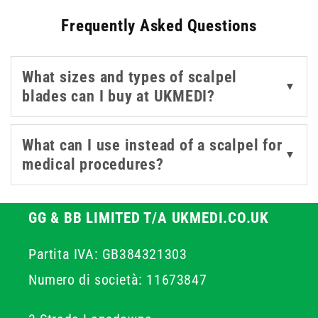
like Swann-Morton, B. Braun, and Teqler, these scalpels
Frequently Asked Questions
deliver clean, precise incisions suitable for varied
procedures. Whether you're sourcing individual scalpel
blades or complete units, this selection covers multiple
What sizes and types of scalpel
sizes and configurations for different specialities. The
▼
blades can I buy at UKMEDI?
range also includes options from Instrapac and
Rocialle, allowing for flexible procurement in both NHS
and private healthcare environments.
What can I use instead of a scalpel for
▼
medical procedures?
GG & BB LIMITED T/A UKMEDI.CO.UK
Partita IVA: GB384321303
Numero di società: 11673847