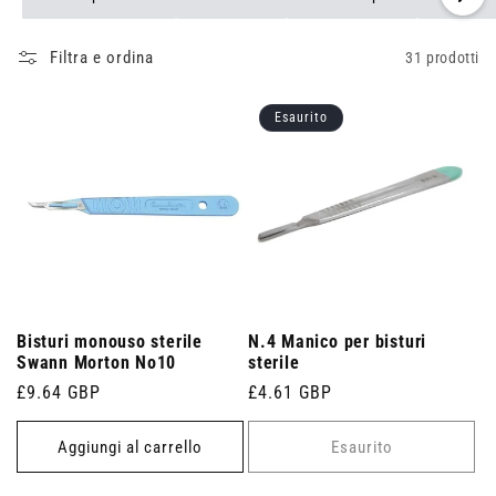
Filtra e ordina
31 prodotti
Esaurito
Bisturi monouso sterile
N.4 Manico per bisturi
Swann Morton No10
sterile
Prezzo
£9.64 GBP
Prezzo
£4.61 GBP
di
di
listino
listino
Aggiungi al carrello
Esaurito