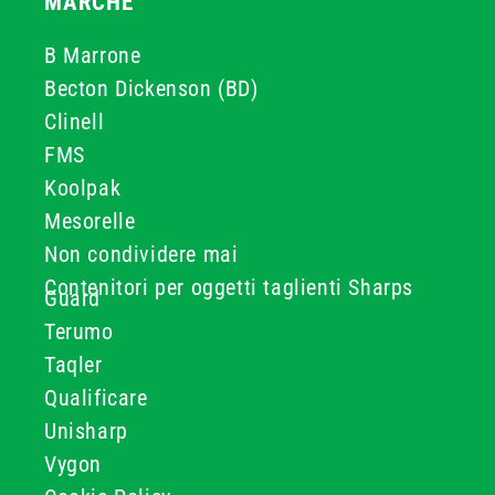
MARCHE
B Marrone
Becton Dickenson (BD)
Clinell
FMS
Koolpak
Mesorelle
Non condividere mai
Contenitori per oggetti taglienti Sharps
Guard
Terumo
Taqler
Qualificare
Unisharp
Vygon