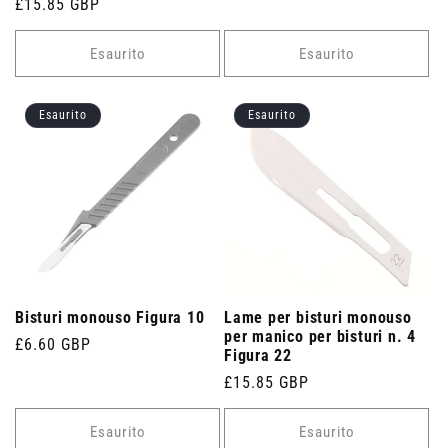
Prezzo
£15.85 GBP
di
di
listino
listino
Esaurito
Esaurito
Esaurito
Esaurito
Bisturi monouso Figura 10
Lame per bisturi monouso
per manico per bisturi n. 4
Prezzo
£6.60 GBP
Figura 22
di
Prezzo
£15.85 GBP
listino
di
listino
Esaurito
Esaurito