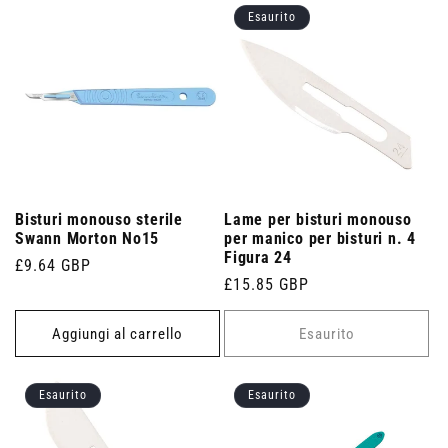
Esaurito
Bisturi monouso sterile
Lame per bisturi monouso
Swann Morton No15
per manico per bisturi n. 4
Figura 24
Prezzo
£9.64 GBP
Prezzo
£15.85 GBP
di
di
listino
listino
Aggiungi al carrello
Esaurito
Esaurito
Esaurito