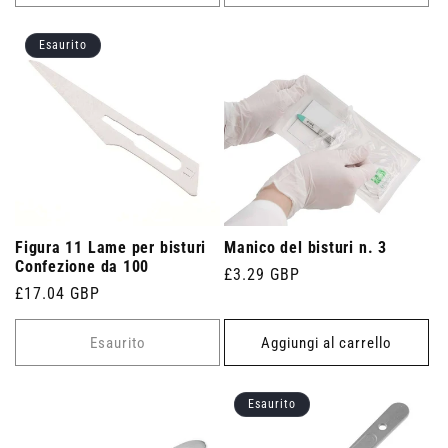
Esaurito
Figura 11 Lame per bisturi
Manico del bisturi n. 3
Confezione da 100
Prezzo
£3.29 GBP
Prezzo
£17.04 GBP
di
di
listino
listino
Esaurito
Aggiungi al carrello
Esaurito