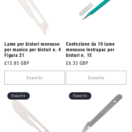
Lame per bisturi monouso
Confezione da 10 lame
per manico per bisturi n. 4
monouso Instrapac per
Figura 21
bisturi n. 15
Prezzo
£15.85 GBP
Prezzo
£6.33 GBP
di
di
listino
listino
Esaurito
Esaurito
Esaurito
Esaurito