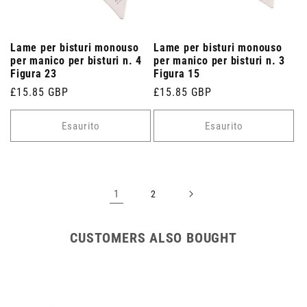
Lame per bisturi monouso
Lame per bisturi monouso
per manico per bisturi n. 4
per manico per bisturi n. 3
Figura 23
Figura 15
Prezzo
£15.85 GBP
Prezzo
£15.85 GBP
di
di
listino
listino
Esaurito
Esaurito
1
2
CUSTOMERS ALSO BOUGHT