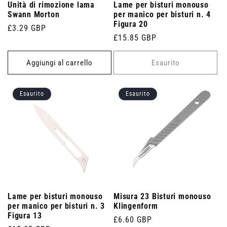
Unità di rimozione lama
Lame per bisturi monouso
Swann Morton
per manico per bisturi n. 4
Figura 20
Prezzo
£3.29 GBP
Prezzo
£15.85 GBP
di
di
listino
listino
Aggiungi al carrello
Esaurito
Esaurito
Esaurito
Lame per bisturi monouso
Misura 23 Bisturi monouso
per manico per bisturi n. 3
Klingenform
Figura 13
Prezzo
£6.60 GBP