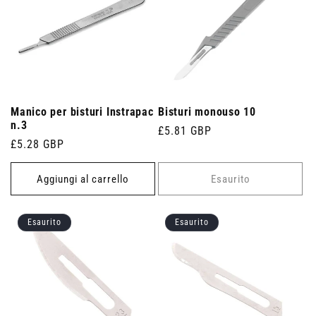
Manico per bisturi Instrapac
Bisturi monouso 10
n.3
Prezzo
£5.81 GBP
Prezzo
£5.28 GBP
di
di
listino
listino
Aggiungi al carrello
Esaurito
Esaurito
Esaurito