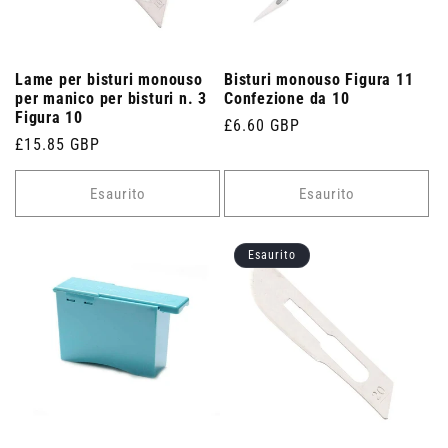
Lame per bisturi monouso
Bisturi monouso Figura 11
per manico per bisturi n. 3
Confezione da 10
Figura 10
Prezzo
£6.60 GBP
Prezzo
£15.85 GBP
di
di
listino
listino
Esaurito
Esaurito
Esaurito