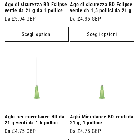
Ago di sicurezza BD Eclipse
Ago di sicurezza BD Eclipse
verde da 21 g da 1 pollice
verde da 1,5 pollici da 21 g
Prezzo
Da £5.94 GBP
Prezzo
Da £4.36 GBP
di
di
listino
listino
Scegli opzioni
Scegli opzioni
Aghi per microlance BD da
Aghi Microlance BD verdi da
21 g verdi da 1,5 pollici
21 g, 1 pollice
Prezzo
Da £4.75 GBP
Prezzo
Da £4.75 GBP
di
di