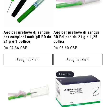
Ago per prelievo di sangue
Ago per prelievo di sangue
per campioni multipli BD da
BD Eclipse da 21 g e 1,25
21 g e 1 pollice
pollici
Prezzo
Da £4.36 GBP
Prezzo
Da £6.60 GBP
di
di
listino
listino
Scegli opzioni
Scegli opzioni
Esaurito