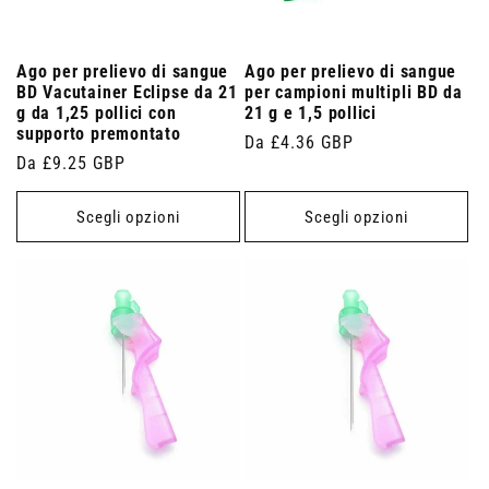
Ago per prelievo di sangue
Ago per prelievo di sangue
BD Vacutainer Eclipse da 21
per campioni multipli BD da
g da 1,25 pollici con
21 g e 1,5 pollici
supporto premontato
Prezzo
Da £4.36 GBP
Prezzo
Da £9.25 GBP
di
di
listino
listino
Scegli opzioni
Scegli opzioni