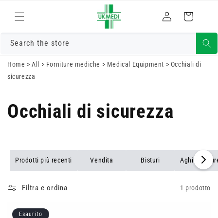
Vai
direttamente
Accedi
Carrello
ai contenuti
Search the store
Home
>
All
>
Forniture mediche
>
Medical Equipment
>
Occhiali di
sicurezza
Occhiali di sicurezza
Prodotti più recenti
Vendita
Bisturi
Aghi di sicu
Filtra e ordina
1 prodotto
Esaurito