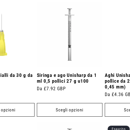
alli da 30 g da
Siringa e ago Unisharp da 1
Aghi Unish
ml 0,5 pollici 27 g u100
pollice da 
0,45 mm)
Prezzo
Da £7.92 GBP
Prezzo
Da £4.36 G
di
di
listino
listino
 opzioni
Scegli opzioni
Sce
Esaurito