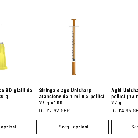
e BD gialli da
Siringa e ago Unisharp
Aghi Unisha
30 g
arancione da 1 ml 0,5 pollici
pollici (13
27 g u100
27 g
Prezzo
Da £7.92 GBP
Prezzo
Da £4.36 G
di
di
listino
listino
 opzioni
Scegli opzioni
Sce