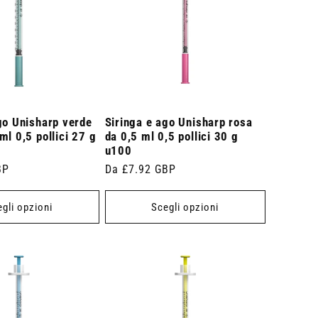
go Unisharp verde
Siringa e ago Unisharp rosa
ml 0,5 pollici 27 g
da 0,5 ml 0,5 pollici 30 g
u100
BP
Prezzo
Da £7.92 GBP
di
listino
gli opzioni
Scegli opzioni