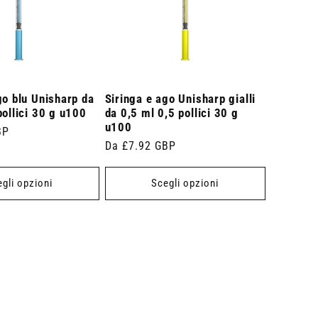
go blu Unisharp da
Siringa e ago Unisharp gialli
pollici 30 g u100
da 0,5 ml 0,5 pollici 30 g
u100
BP
Prezzo
Da £7.92 GBP
di
listino
gli opzioni
Scegli opzioni