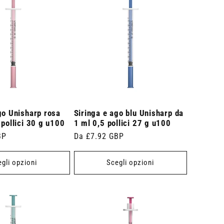
go Unisharp rosa
Siringa e ago blu Unisharp da
 pollici 30 g u100
1 ml 0,5 pollici 27 g u100
BP
Prezzo
Da £7.92 GBP
di
listino
gli opzioni
Scegli opzioni