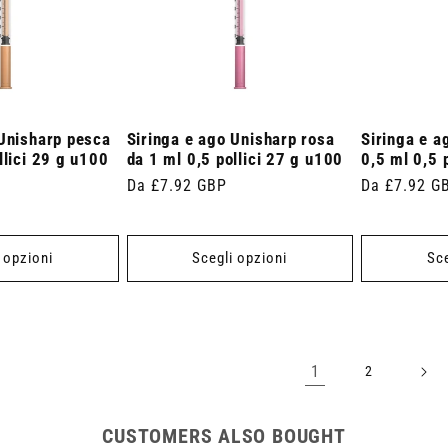
 Unisharp pesca
Siringa e ago Unisharp rosa
Siringa e a
llici 29 g u100
da 1 ml 0,5 pollici 27 g u100
0,5 ml 0,5 
Prezzo
Da £7.92 GBP
Prezzo
Da £7.92 G
di
di
listino
listino
 opzioni
Scegli opzioni
Sce
1
2
CUSTOMERS ALSO BOUGHT