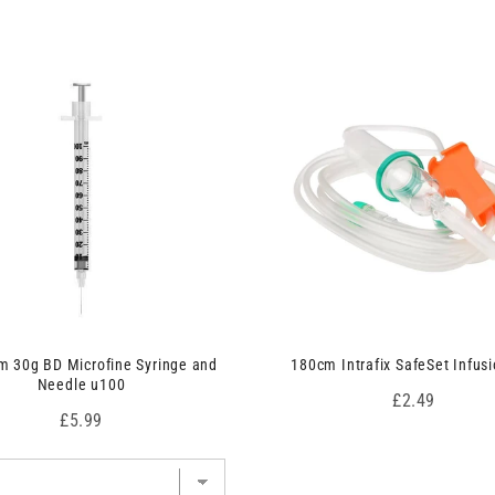
 30g BD Microfine Syringe and
180cm Intrafix SafeSet Infusi
Needle u100
Price
£2.49
Price
£5.99