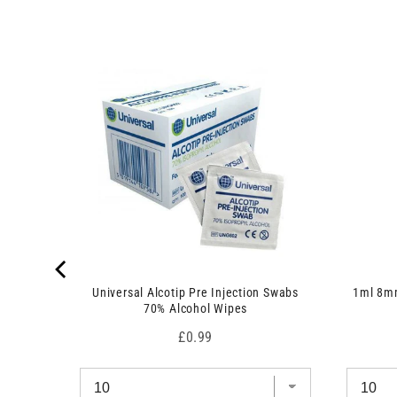
 7.5cm x
Universal Alcotip Pre Injection Swabs
1ml 8mm
70% Alcohol Wipes
Price
£0.99