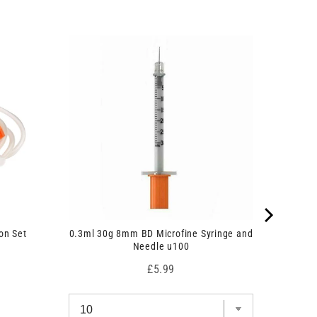
on Set
0.3ml 30g 8mm BD Microfine Syringe and
Needle u100
Price
£5.99