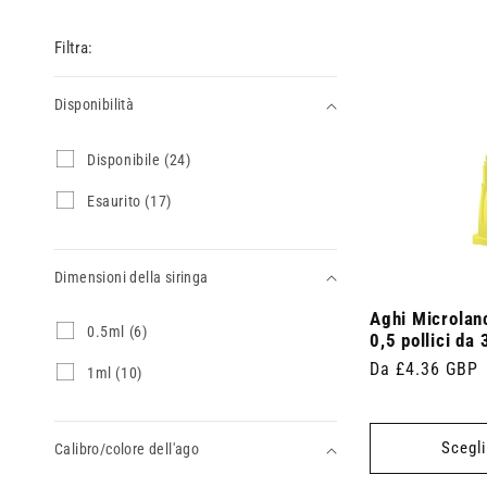
Filtra:
Disponibilità
Disponibilità
D
Disponibile (24)
i
s
E
Esaurito (17)
p
s
o
a
n
u
i
Dimensioni della siringa
r
b
i
i
Aghi Microlanc
t
Dimensioni
0
0.5ml (6)
l
o
0,5 pollici da 
.
della
e
(
Prezzo
Da £4.36 GBP
5
1
1ml (10)
(
1
siringa
m
m
di
2
7
l
l
4
p
listino
(
(
p
r
Scegli
6
Calibro/colore dell'ago
1
r
o
p
0
o
d