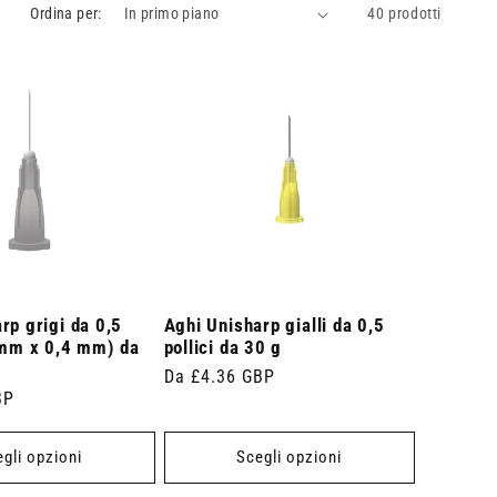
Ordina per:
40 prodotti
rp grigi da 0,5
Aghi Unisharp gialli da 0,5
 mm x 0,4 mm) da
pollici da 30 g
Prezzo
Da £4.36 GBP
BP
di
listino
gli opzioni
Scegli opzioni