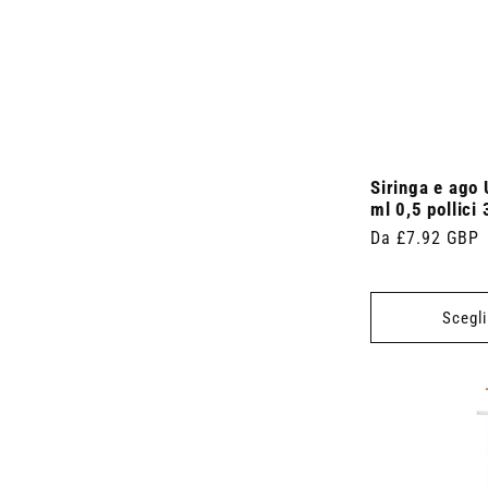
i
i
o
r
p
)
)
t
o
(
t
d
1
o
o
8
)
t
p
t
r
i
o
)
d
o
Siringa e ago 
t
ml 0,5 pollici
t
i
Prezzo
Da £7.92 GBP
)
di
listino
Scegli