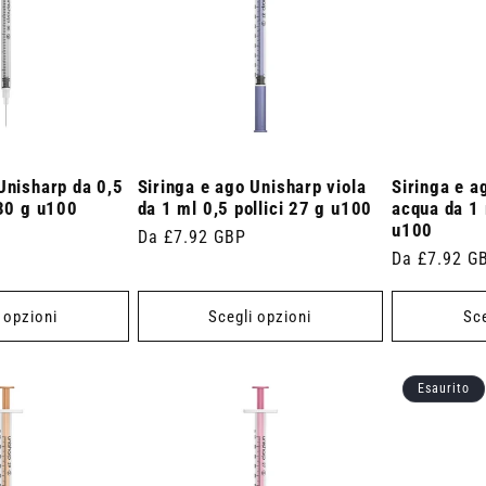
Unisharp da 0,5
Siringa e ago Unisharp viola
Siringa e a
 30 g u100
da 1 ml 0,5 pollici 27 g u100
acqua da 1 
u100
Prezzo
Da £7.92 GBP
Prezzo
Da £7.92 G
di
di
listino
listino
 opzioni
Scegli opzioni
Sce
Esaurito