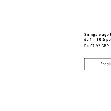
Siringa e ago
da 1 ml 0,5 po
Prezzo
Da £7.92 GBP
di
listino
Scegli