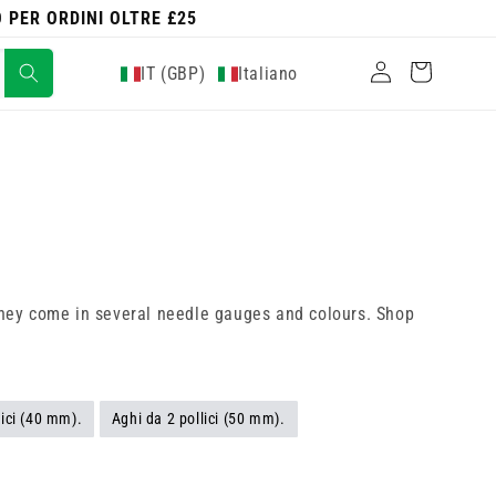
 PER ORDINI OLTRE £25
Accedi
Carrello
IT (GBP)
Italiano
, they come in several needle gauges and colours. Shop
lici (40 mm).
Aghi da 2 pollici (50 mm).