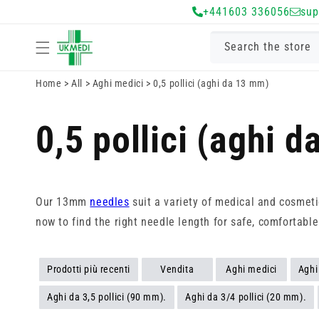
Vai
+441603 336056
sup
direttamente
ai contenuti
Search the store
Home
>
All
>
Aghi medici
>
0,5 pollici (aghi da 13 mm)
0,5 pollici (aghi 
Our 13mm
needles
suit a variety of medical and cosmeti
now to find the right needle length for safe, comfortable
Prodotti più recenti
Vendita
Aghi medici
Aghi
Aghi da 3,5 pollici (90 mm).
Aghi da 3/4 pollici (20 mm).