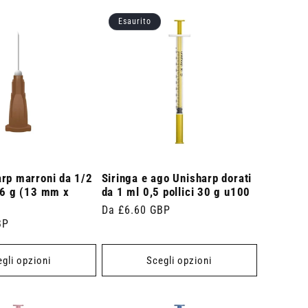
Esaurito
arp marroni da 1/2
Siringa e ago Unisharp dorati
26 g (13 mm x
da 1 ml 0,5 pollici 30 g u100
Prezzo
Da £6.60 GBP
BP
di
listino
gli opzioni
Scegli opzioni