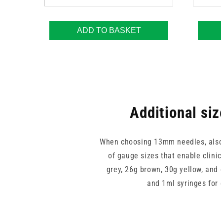
ADD TO BASKET
Additional siz
When choosing 13mm needles, also r
of gauge sizes that enable clini
grey, 26g brown, 30g yellow, and
and 1ml syringes for 
For additional flexibility, Luer S