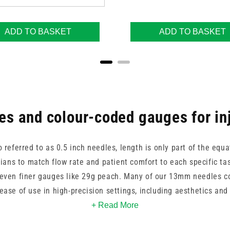
ADD TO BASKET
ADD TO BASKET
es and colour-coded gauges for in
eferred to as 0.5 inch needles, length is only part of the equat
cians to match flow rate and patient comfort to each specific tas
 even finer gauges like 29g peach. Many of our 13mm needles c
ease of use in high-precision settings, including aesthetics and
+ Read More
lip options are available, supporting safe attachment and reliabl