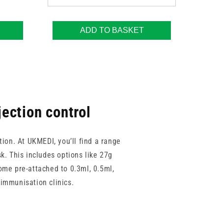
ADD TO BASKET
jection control
ion. At UKMEDI, you’ll find a range
k. This includes options like 27g
ome pre-attached to 0.3ml, 0.5ml,
 immunisation clinics.
e delivery. Whether you’re sourcing