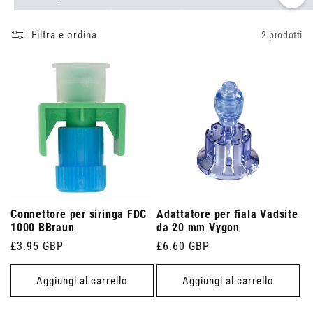
Filtra e ordina
2 prodotti
Connettore per siringa FDC
Adattatore per fiala Vadsite
1000 BBraun
da 20 mm Vygon
Prezzo
£3.95 GBP
Prezzo
£6.60 GBP
di
di
listino
listino
Aggiungi al carrello
Aggiungi al carrello