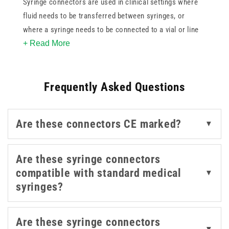
Syringe connectors are used in clinical settings where
fluid needs to be transferred between syringes, or
where a syringe needs to be connected to a vial or line
+ Read More
without introducing contamination risk. Having the right
connector in place supports sterile practices and helps
maintain a closed system during preparation and
Frequently Asked Questions
administration.
For related products that support preparation and fluid
Are these connectors CE marked?
▼
management, our
syringe filters
,
infusion accessories
,
and
syringes
are also worth exploring.
Are these syringe connectors
compatible with standard medical
▼
syringes?
Are these syringe connectors
▼