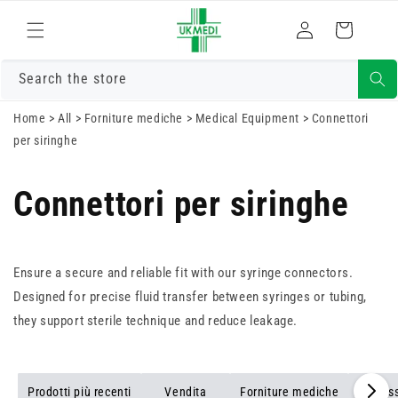
Vai
direttamente
Accedi
Carrello
ai contenuti
Search the store
Home
>
All
>
Forniture mediche
>
Medical Equipment
>
Connettori
per siringhe
Connettori per siringhe
Ensure a secure and reliable fit with our syringe connectors.
Designed for precise fluid transfer between syringes or tubing,
they support sterile technique and reduce leakage.
Prodotti più recenti
Vendita
Forniture mediche
Pulsoss